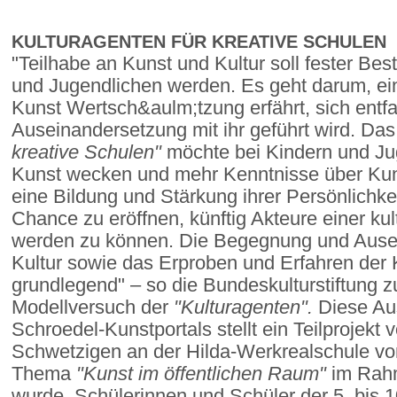
KULTURAGENTEN FÜR KREATIVE SCHULEN
"Teilhabe an Kunst und Kultur soll fester Bes
und Jugendlichen werden. Es geht darum, ei
Kunst Wertsch&aulm;tzung erfährt, sich entfa
Auseinandersetzung mit ihr geführt wird. D
kreative Schulen"
möchte bei Kindern und Ju
Kunst wecken und mehr Kenntnisse über Kuns
eine Bildung und Stärkung ihrer Persönlichke
Chance zu eröffnen, künftig Akteure einer kult
werden zu können. Die Begegnung und Ause
Kultur sowie das Erproben und Erfahren der K
grundlegend" – so die Bundeskulturstiftung
Modellversuch der
"Kulturagenten".
Diese Au
Schroedel-Kunstportals stellt ein Teilprojekt
Schwetzigen an der Hilda-Werkrealschule v
Thema
"Kunst im öffentlichen Raum"
im Rah
wurde. Schülerinnen und Schüler der 5. bis 1