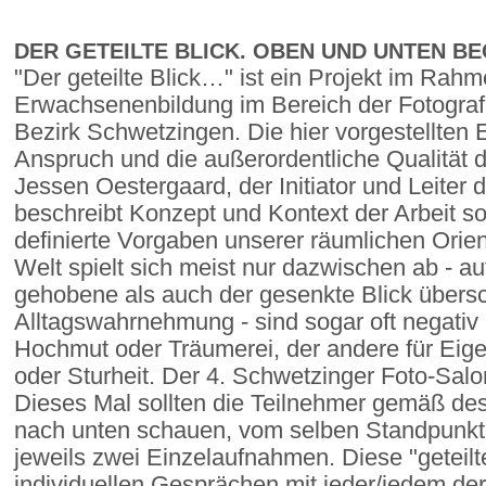
DER GETEILTE BLICK. OBEN UND UNTEN B
"Der geteilte Blick…" ist ein Projekt im Rahm
Erwachsenenbildung im Bereich der Fotograf
Bezirk Schwetzingen. Die hier vorgestellten
Anspruch und die außerordentliche Qualität d
Jessen Oestergaard, der Initiator und Leiter 
beschreibt Konzept und Kontext der Arbeit s
definierte Vorgaben unserer räumlichen Orien
Welt spielt sich meist nur dazwischen ab - 
gehobene als auch der gesenkte Blick übers
Alltagswahrnehmung - sind sogar oft negativ b
Hochmut oder Träumerei, der andere für Eig
oder Sturheit. Der 4. Schwetzinger Foto-Sal
Dieses Mal sollten die Teilnehmer gemäß de
nach unten schauen, vom selben Standpunkt 
jeweils zwei Einzelaufnahmen. Diese "geteilt
individuellen Gesprächen mit jeder/jedem de