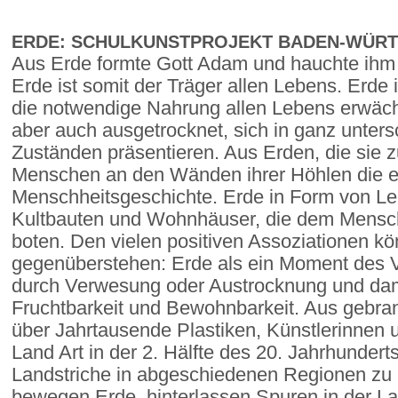
ERDE: SCHULKUNSTPROJEKT BADEN-WÜRT
Aus Erde formte Gott Adam und hauchte ihm
Erde ist somit der Träger allen Lebens. Erde
die notwendige Nahrung allen Lebens erwächs
aber auch ausgetrocknet, sich in ganz unters
Zuständen präsentieren. Aus Erden, die sie z
Menschen an den Wänden ihrer Höhlen die er
Menschheitsgeschichte. Erde in Form von Leh
Kultbauten und Wohnhäuser, die dem Mensc
boten. Den vielen positiven Assoziationen k
gegenüberstehen: Erde als ein Moment des Ve
durch Verwesung oder Austrocknung und dam
Fruchtbarkeit und Bewohnbarkeit. Aus gebran
über Jahrtausende Plastiken, Künstlerinnen 
Land Art in der 2. Hälfte des 20. Jahrhundert
Landstriche in abgeschiedenen Regionen zu i
bewegen Erde, hinterlassen Spuren in der La