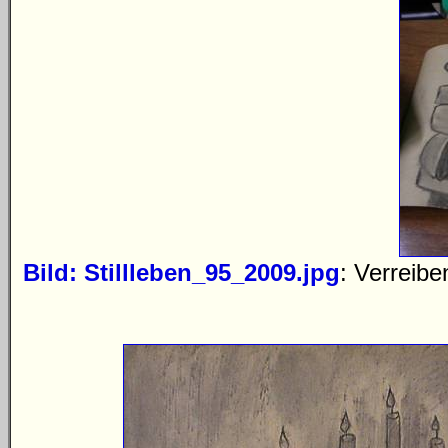
Bild: Stillleben_95_2009.jpg
: Verreib