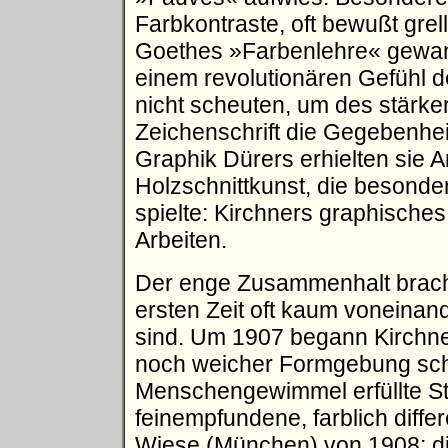
Farbkontraste, oft bewußt grel
Goethes »Farbenlehre« gewan
einem revolutionären Gefühl d
nicht scheuten, um des stärker
Zeichenschrift die Gegebenhei
Graphik Dürers erhielten sie
Holzschnittkunst, die besonder
spielte: Kirchners graphisch
Arbeiten.
Der enge Zusammenhalt brachte
ersten Zeit oft kaum voneinan
sind. Um 1907 begann Kirchner
noch weicher Formgebung schu
Menschengewimmel erfüllte S
feinempfundene, farblich diff
Wiese (München) von 1908; di