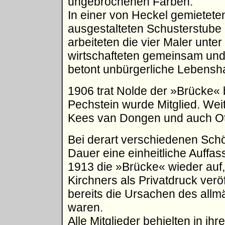
ungebrochenen Farben.
In einer von Heckel gemieteten
ausgestalteten Schusterstube 
arbeiteten die vier Maler unter
wirtschafteten gemeinsam und
betont unbürgerliche Lebensha
1906 trat Nolde der »Brücke« b
Pechstein wurde Mitglied. Wei
Kees van Dongen und auch Ott
Bei derart verschiedenen Schöp
Dauer eine einheitliche Auffas
1913 die »Brücke« wieder auf,
Kirchners als Privatdruck verö
bereits die Ursachen des allmä
waren.
Alle Mitglieder behielten in i