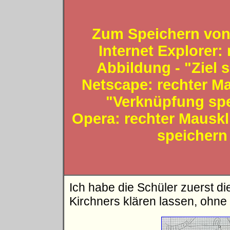
Zum Speichern von
Internet Explorer:
Abbildung - "Ziel 
Netscape: rechter Ma
"Verknüpfung spei
Opera: rechter Mauskli
speichern 
Ich habe die Schüler zuerst d
Kirchners klären lassen, ohne 