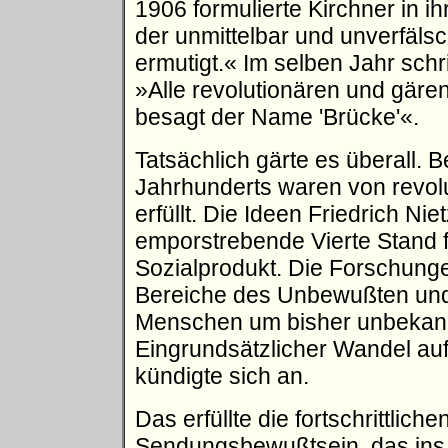
1906 formulierte Kirchner in 
der unmittelbar und unverfäls
ermutigt.« Im selben Jahr schr
»Alle revolutionären und gäre
besagt der Name 'Brücke'«.
Tatsächlich gärte es überall. B
Jahrhunderts waren von revo
erfüllt. Die Ideen Friedrich Nie
emporstrebende Vierte Stand f
Sozialprodukt. Die Forschung
Bereiche des Unbewußten und 
Menschen um bisher unbekann
Eingrundsätzlicher Wandel au
kündigte sich an.
Das erfüllte die fortschrittlich
Sendungsbewußtsein, das ins 