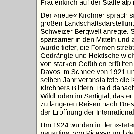
Frauenkirch auf der Staffelalp 
Der »neue« Kirchner sprach si
großen Landschaftsdarstellun
Schweizer Bergwelt anregte. S
sparsamer in den Mitteln und
wurde tiefer, die Formen streb
Gedrängte und Hektische wich
von starken Gefühlen erfüllte
Davos im Schnee von 1921 und
selben Jahr veranstaltete die 
Kirchners Bildern. Bald danac
Wildboden im Sertigtal, das e
zu längeren Reisen nach Dres
der Eröffnung der Internation
Um 1924 wurden in der »stete
neuartige, von Picasso und de