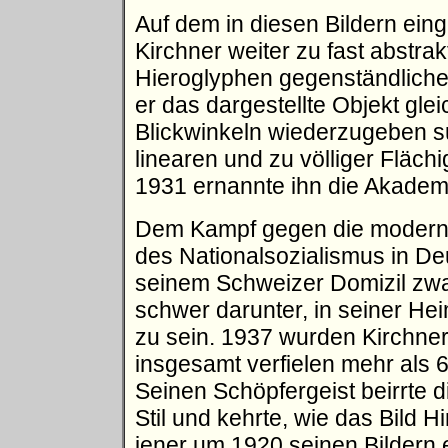
Auf dem in diesen Bildern ei
Kirchner weiter zu fast abstra
Hieroglyphen gegenständliche
er das dargestellte Objekt gle
Blickwinkeln wiederzugeben suc
linearen und zu völliger Fläch
1931 ernannte ihn die Akademi
Dem Kampf gegen die moderne 
des Nationalsozialismus in Deu
seinem Schweizer Domizil zwar 
schwer darunter, in seiner Hei
zu sein. 1937 wurden Kirchner
insgesamt verfielen mehr als
Seinen Schöpfergeist beirrte d
Stil und kehrte, wie das Bild 
jener um 1920 seinen Bildern