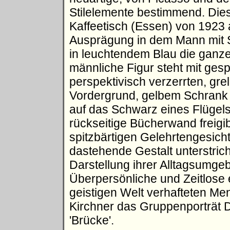
Stilelemente bestimmend. Die
Kaffeetisch (Essen) von 1923 a
Ausprägung in dem Mann mit S
in leuchtendem Blau die ganz
männliche Figur steht mit gesp
perspektivisch verzerrten, gre
Vordergrund, gelbem Schrank 
auf das Schwarz eines Flügels
rückseitige Bücherwand freigi
spitzbärtigen Gelehrtengesicht
dastehende Gestalt unterstrich
Darstellung ihrer Alltagsumg
Überpersönliche und Zeitlose e
geistigen Welt verhafteten Me
Kirchner das Gruppenporträt D
'Brücke'.