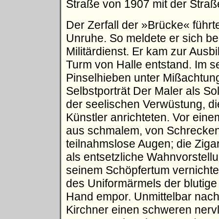
Straße von 1907 mit der Straß
Der Zerfall der »Brücke« führ
Unruhe. So meldete er sich b
Militärdienst. Er kam zur Aus
Turm von Halle entstand. Im se
Pinselhieben unter Mißachtung
Selbstporträt Der Maler als S
der seelischen Verwüstung, die
Künstler anrichteten. Vor ein
aus schmalem, von Schrecken
teilnahmslose Augen; die Ziga
als entsetzliche Wahnvorstellu
seinem Schöpfertum vernichte
des Uniformärmels der blutig
Hand empor. Unmittelbar nach d
Kirchner einen schweren nervl