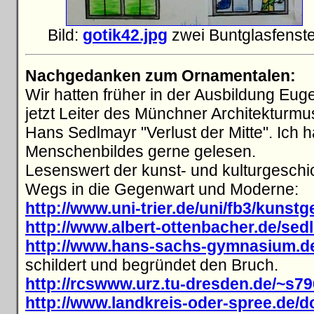
Bild:
gotik42.jpg
zwei Buntglasfenste
Nachgedanken zum Ornamentalen:
Wir hatten früher in der Ausbildung Euge
jetzt Leiter des Münchner Architekturm
Hans Sedlmayr "Verlust der Mitte". Ich
Menschenbildes gerne gelesen.
Lesenswert der kunst- und kulturgeschic
Wegs in die Gegenwart und Moderne:
http://www.uni-trier.de/uni/fb3/kunst
http://www.albert-ottenbacher.de/sed
http://www.hans-sachs-gymnasium.de/
schildert und begründet den Bruch.
http://rcswww.urz.tu-dresden.de/~s7
http://www.landkreis-oder-spree.de/d