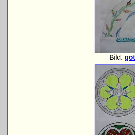
Bild:
got