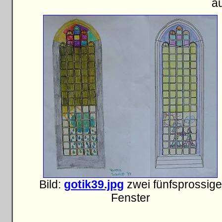
a
Bild:
gotik39.jpg
zwei fünfsprossige
Fenster