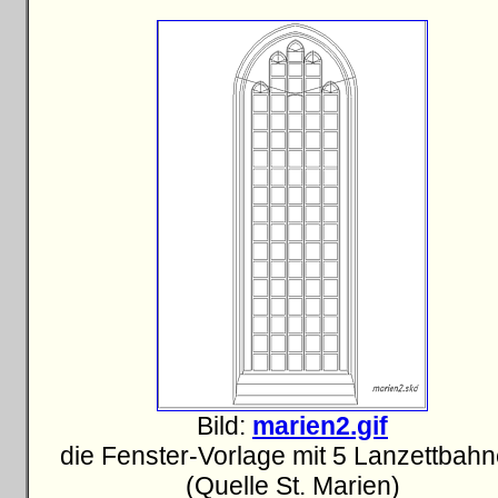
Bild:
marien2.gif
die Fenster-Vorlage mit 5 Lanzettbah
(Quelle St. Marien)