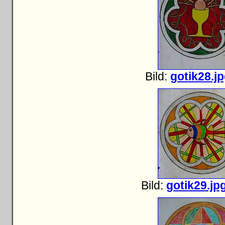
Bild:
gotik28.j
Bild:
gotik29.jp