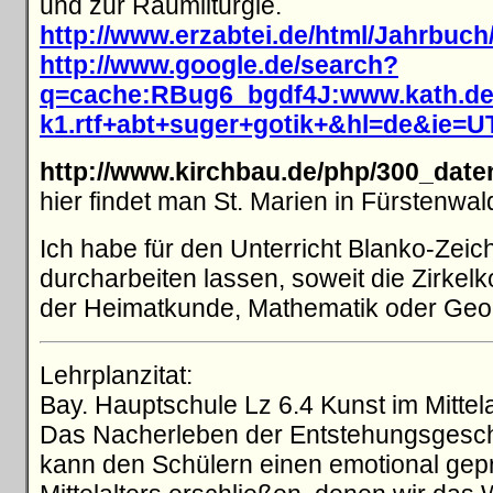
und zur Raumliturgie.
http://www.erzabtei.de/html/Jahrbuch
http://www.google.de/search?
q=cache:RBug6_bgdf4J:www.kath.de/s
k1.rtf+abt+suger+gotik+&hl=de&ie=U
http://www.kirchbau.de/php/300_date
hier findet man St. Marien in Fürstenwal
Ich habe für den Unterricht Blanko-Zeic
durcharbeiten lassen, soweit die Zirkel
der Heimatkunde, Mathematik oder Geo
Lehrplanzitat:
Bay. Hauptschule Lz 6.4 Kunst im Mittela
Das Nacherleben der Entstehungsgesch
kann den Schülern einen emotional ge