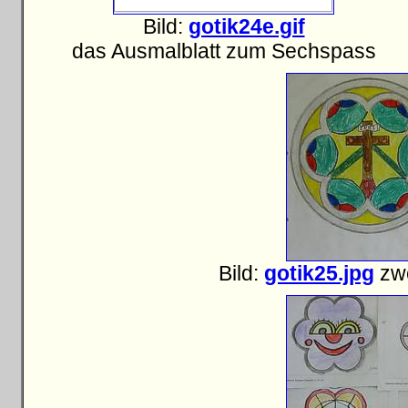
Bild:
gotik24e.gif
das Ausmalblatt zum Sechspass
Bild:
gotik25.jpg
zwe