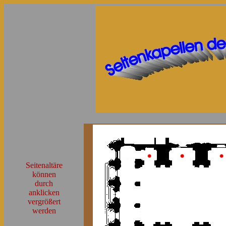
Seitenaltäre
können
durch
anklicken
vergrößert
werden