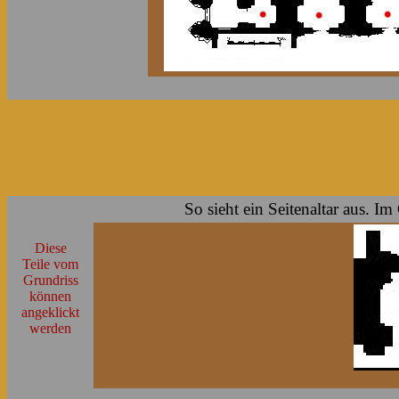
So sieht ein Seitenaltar aus. Im
Diese
Teile vom
Grundriss
können
angeklickt
werden