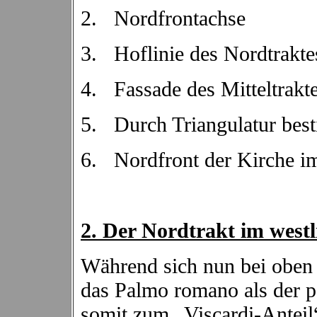
2.
Nordfrontachse
3.
Hoflinie des Nordtrakt
4.
Fassade des Mitteltrak
5.
Durch Triangulatur bes
6.
Nordfront der Kirche i
2. Der Nordtrakt im west
Während sich nun bei oben
das Palmo romano als der p
somit zum „Viscardi-Anteil“