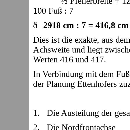
½ Pfeilerbreite + 1Zwis
100 Fuß : 7
ð
2918 cm : 7 = 416,8 cm
Dies ist die exakte, aus d
Achsweite und liegt zwisc
Werten 416 und 417.
In Verbindung mit dem Fuß
der Planung Ettenhofers zu
1.
Die Austeilung der ges
2.
Die Nordfrontachse