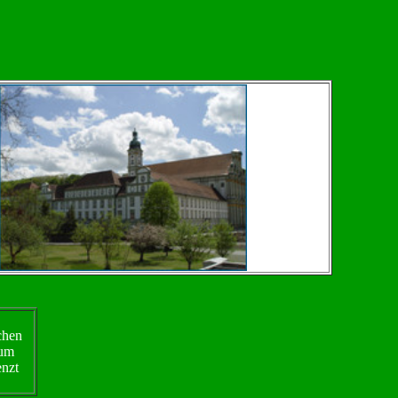
ichen
aum
enzt