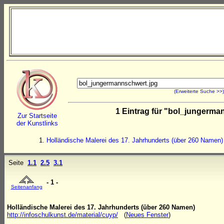
(Erweiterte Suche >>)
1 Eintrag für "bol_jungerm
Zur Startseite
der Kunstlinks
Holländische Malerei des 17. Jahrhunderts (über 260 Namen)
Seite
1.1
2.5
3.1
- 1 -
Seitenanfang
Holländische Malerei des 17. Jahrhunderts (über 260 Namen)
http://infoschulkunst.de/material/cuyp/
(
Neues Fenster
)