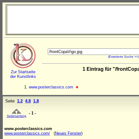
(Erweiterte Suche >>)
1 Eintrag für "/frontCo
Zur Startseite
der Kunstlinks
www.posterclassics.com
Seite
1.2
4.8
1.8
- 1 -
Seitenanfang
www.posterclassics.com
www.posterclassics.com/
(
Neues Fenster
)